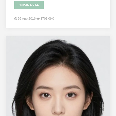
ЧИТАТЬ ДАЛЕЕ
26 Апр 2016
3703
0