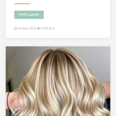
ЧИТАТЬ ДАЛЕЕ
16 Май 2016
4793
0