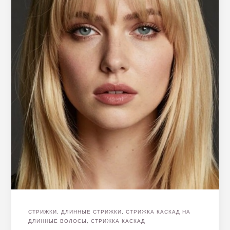
СТРИЖКИ
,
ДЛИННЫЕ СТРИЖКИ
,
СТРИЖКА КАСКАД НА
ДЛИННЫЕ ВОЛОСЫ
,
СТРИЖКА КАСКАД