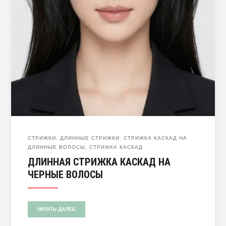
СТРИЖКИ
,
ДЛИННЫЕ СТРИЖКИ
,
СТРИЖКА КАСКАД НА
ДЛИННЫЕ ВОЛОСЫ
,
СТРИЖКА КАСКАД
ДЛИННАЯ СТРИЖКА КАСКАД НА
ЧЕРНЫЕ ВОЛОСЫ
ЧИТАТЬ ДАЛЕЕ