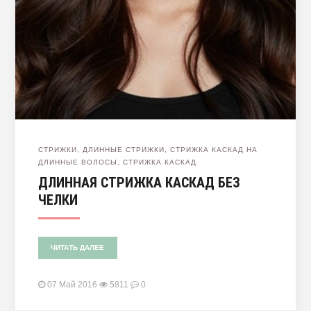
СТРИЖКИ
,
ДЛИННЫЕ СТРИЖКИ
,
СТРИЖКА КАСКАД НА
ДЛИННЫЕ ВОЛОСЫ
,
СТРИЖКА КАСКАД
ДЛИННАЯ СТРИЖКА КАСКАД БЕЗ
ЧЕЛКИ
ЧИТАТЬ ДАЛЕЕ
07 Май 2016
5811
0