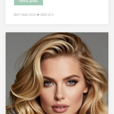
ЧИТАТЬ ДАЛЕЕ
07 Май 2016
3865
0