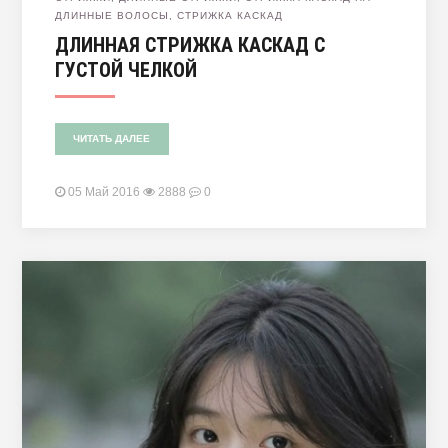
ДЛИННЫЕ ВОЛОСЫ
,
СТРИЖКА КАСКАД
ДЛИННАЯ СТРИЖКА КАСКАД С
ГУСТОЙ ЧЕЛКОЙ
ЧИТАТЬ ДАЛЕЕ
05 Май 2016
2888
0