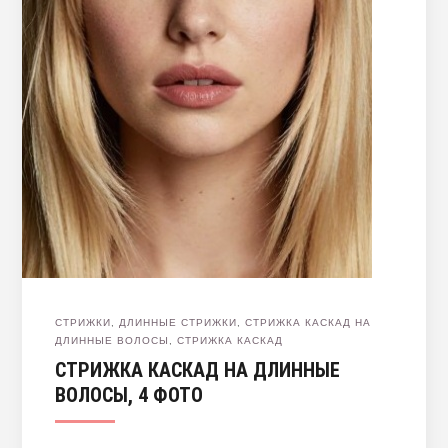
СТРИЖКИ
,
ДЛИННЫЕ СТРИЖКИ
,
СТРИЖКА КАСКАД НА
ДЛИННЫЕ ВОЛОСЫ
,
СТРИЖКА КАСКАД
СТРИЖКА КАСКАД НА ДЛИННЫЕ
ВОЛОСЫ, 4 ФОТО