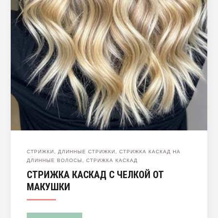
СТРИЖКИ
,
ДЛИННЫЕ СТРИЖКИ
,
СТРИЖКА КАСКАД НА
ДЛИННЫЕ ВОЛОСЫ
,
СТРИЖКА КАСКАД
СТРИЖКА КАСКАД С ЧЕЛКОЙ ОТ
МАКУШКИ