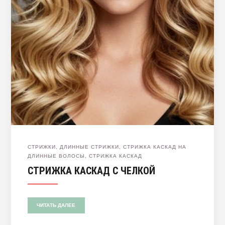
СТРИЖКИ
,
ДЛИННЫЕ СТРИЖКИ
,
СТРИЖКА КАСКАД НА
ДЛИННЫЕ ВОЛОСЫ
,
СТРИЖКА КАСКАД
СТРИЖКА КАСКАД С ЧЕЛКОЙ
ЧИТАТЬ ДАЛЕЕ