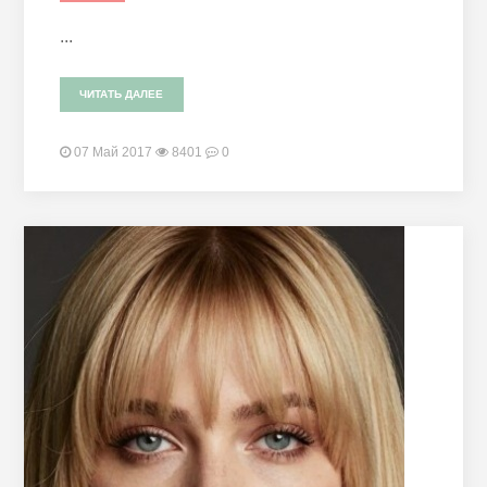
...
ЧИТАТЬ ДАЛЕЕ
07 Май 2017
8401
0