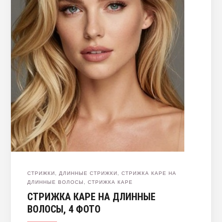
СТРИЖКИ
,
ДЛИННЫЕ СТРИЖКИ
,
СТРИЖКА КАРЕ НА
ДЛИННЫЕ ВОЛОСЫ
,
СТРИЖКА КАРЕ
СТРИЖКА КАРЕ НА ДЛИННЫЕ
ВОЛОСЫ, 4 ФОТО