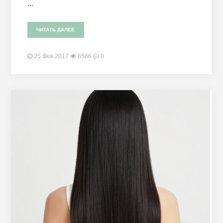
...
ЧИТАТЬ ДАЛЕЕ
25 Фев 2017
6566
0