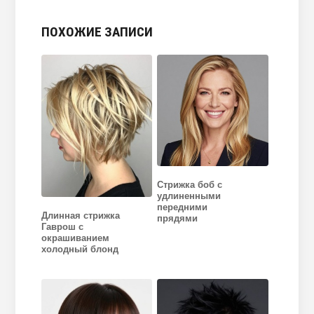
ПОХОЖИЕ ЗАПИСИ
Стрижка боб с
удлиненными
передними
Длинная стрижка
прядями
Гаврош с
окрашиванием
холодный блонд