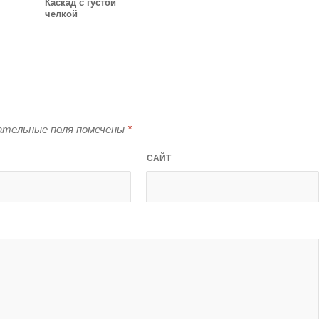
Каскад с густой
челкой
тельные поля помечены
*
САЙТ