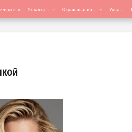
ически
»
Укладка…
»
Окрашивание…
»
Уход…
ЛКОЙ