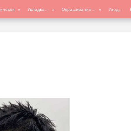
ически
»
Укладка…
»
Окрашивание…
»
Уход…